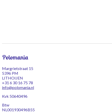
Polomania
Margrietstraat 15
5396 PM
LITHOIJEN
+31 6 30 16 75 78
info@polomania.nl
Kvk 50640496
Btw
NL001930496B55