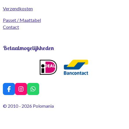
Verzendkosten
Passet / Maattabel
Contact
Betaalmogelijkheden
F
I
W
a
n
h
c
s
a
© 2010 - 2026 Polomania
e
t
t
b
a
s
o
g
A
o
r
p