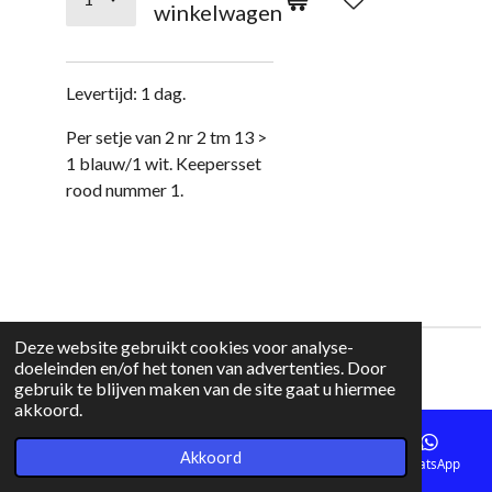
winkelwagen
Levertijd: 1 dag.
Per setje van 2 nr 2 tm 13 >
1 blauw/1 wit. Keepersset
rood nummer 1.
Deze website gebruikt cookies voor analyse-
doeleinden en/of het tonen van advertenties. Door
© 2010 - 2026 Polomania
gebruik te blijven maken van de site gaat u hiermee
akkoord.
Akkoord
E-mailadres
Telefoonnummer
Instagram
WhatsApp