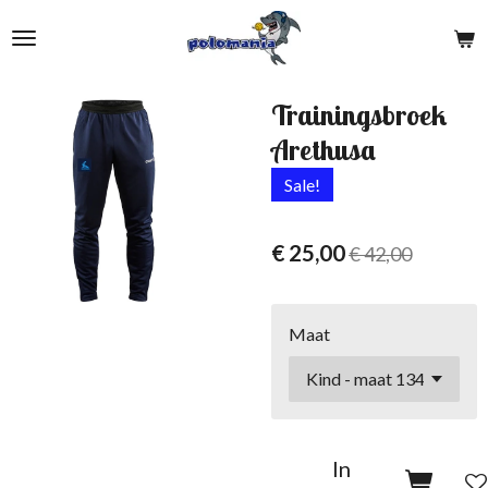
Ga
direct
naar
de
Trainingsbroek
hoofdinhoud
Arethusa
Sale!
€ 25,00
€ 42,00
Maat
In