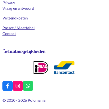
Privacy
Vraag en antwoord
Verzendkosten
Passet / Maattabel
Contact
Betaalmogelijkheden
F
I
W
a
n
h
c
s
a
© 2010 - 2026 Polomania
e
t
t
b
a
s