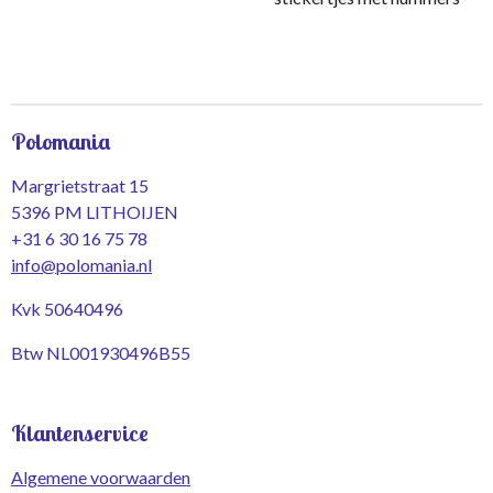
Polomania
Margrietstraat 15
5396 PM LITHOIJEN
+31 6 30 16 75 78
info@polomania.nl
Kvk 50640496
Btw NL001930496B55
Klantenservice
Algemene voorwaarden