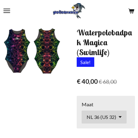
Ga
direct
naar
de
Waterpolobadpa
hoofdinhoud
k Magica
(Swimlife)
Sale!
€ 40,00
€ 68,00
Maat