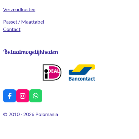
Verzendkosten
Passet / Maattabel
Contact
Betaalmogelijkheden
F
I
W
a
n
h
c
s
a
© 2010 - 2026 Polomania
e
t
t
b
a
s
o
g
A
o
r
p