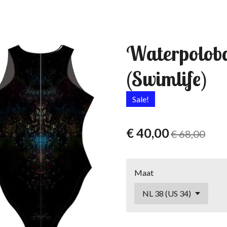
Waterpolob
(Swimlife)
Sale!
€ 40,00
€ 68,00
Maat