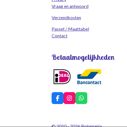
Vraag en antwoord
Verzendkosten
Passet / Maattabel
Contact
Betaalmogelijkheden
F
I
W
a
n
h
c
s
a
e
t
t
b
a
s
© 2010 - 2026 Polomania