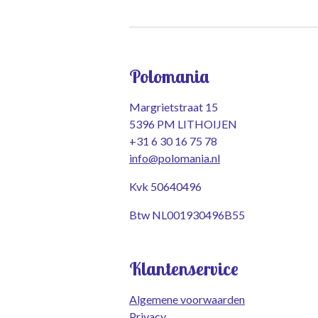
Polomania
Margrietstraat 15
5396 PM LITHOIJEN
+31 6 30 16 75 78
info@polomania.nl
Kvk 50640496
Btw NL001930496B55
Klantenservice
Algemene voorwaarden
Privacy