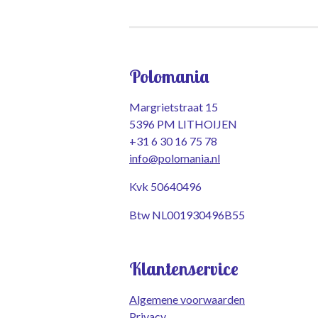
Polomania
Margrietstraat 15
5396 PM LITHOIJEN
+31 6 30 16 75 78
info@polomania.nl
Kvk 50640496
Btw NL001930496B55
Klantenservice
Algemene voorwaarden
Privacy