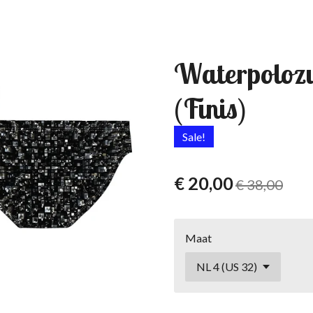
Waterpolozw
(Finis)
Sale!
€ 20,00
€ 38,00
Maat