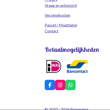
Vraag en antwoord
Verzendkosten
Passet / Maattabel
Contact
Betaalmogelijkheden
F
I
W
a
n
h
c
s
a
e
t
t
b
a
s
© 2010 - 2026 Polomania