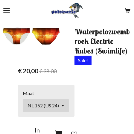
Ga
direct
naar
de
Waterpolozwemb
hoofdinhoud
roek Electric
Kubes (Swimlife)
Sale!
€ 20,00
€ 38,00
Maat
In