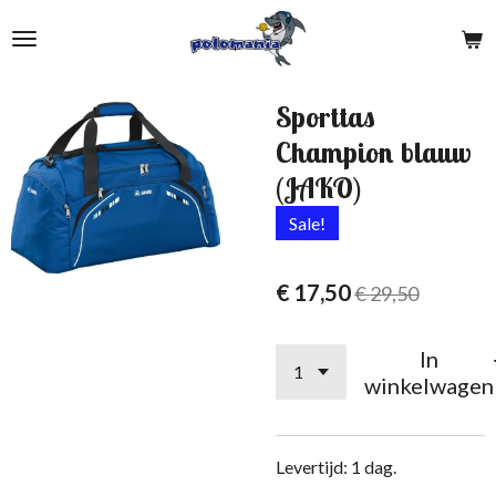
Ga
direct
naar
de
Sporttas
hoofdinhoud
Champion blauw
(JAKO)
Sale!
€ 17,50
€ 29,50
In
winkelwagen
Levertijd: 1 dag.