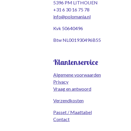
5396 PM LITHOIJEN
+31 6 30 16 75 78
info@polomania.nl
Kvk 50640496
Btw NL001930496B55
Klantenservice
Algemene voorwaarden
Privacy
Vraag en antwoord
Verzendkosten
Passet / Maattabel
Contact